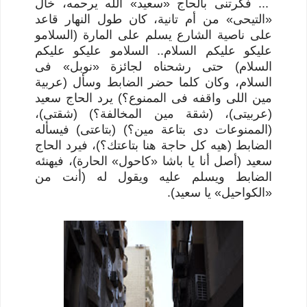
... فكرتنى بالحاج «سعيد» الله يرحمه، خال
«التيحى» من أم تانية، كان طول النهار قاعد
على ناصية الشارع يسلم على المارة (السلامو
عليكو عليكم السلام.. السلامو عليكو عليكم
السلام) حتى رشحناه لجائزة «نوبل» فى
السلام، وكان كلما حضر الضابط وسأل (عربية
مين اللى واقفه فى الممنوع؟) يرد الحاج سعيد
(عربيتى)، (شقة مين المخالفة؟) (شقتى)،
(الممنوعات دى بتاعة مين؟) (بتاعتى) فيسأله
الضابط (هيه كل حاجة هنا بتاعتك؟)، فيرد الحاج
سعيد (أصل أنا يا باشا «كاحول» الحارة)، فيهنئه
الضابط ويسلم عليه ويقول له (أنت من
«الكواحيل» يا سعيد).