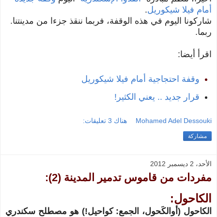
أمام فيلا شيكوريل
.
شاركونا اليوم في هذه الوقفة، فربما ننقذ جزءا من مدينتنا.
ربما.
اقرأ أيضا:
وقفة احتجاجية أمام فيلا شيكوريل
قرار جديد .. يعني الكثير!
Mohamed Adel Dessouki
هناك 3 تعليقات:
مشاركة
الأحد، 2 ديسمبر 2012
مفردات من قاموس تدمير المدينة (2):
الكاحول:
الكاحول (أوالكَحول، الجمع: كواحيل!) هو مصطلح سكندري