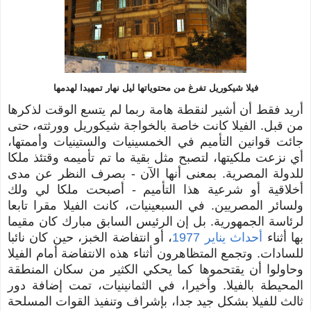
فيلا شيكوريل تفرغ من محتوياتها ليل نهار تمهيدا لهدمها
أريد فقط أن أشير لنقطة هامة ربما لم يتسع الوقت لذكرها
من قبل. الفيلا كانت خاصة بالخواجة شيكوريل وورثته، حتى
جائت قوانين التأميم في الخمسينيات والستينيات وأممتها،
أي نزعت ملكيتها، لتصبح مثل بقية ما تم تأميمه وقتئذ ملكا
للدولة المصرية. بمعنى أنها الآن -
بصرف النظر عن مدى
أخلاقية أو شرعية هذا التأميم - أصبحت
ملكا لي ولك
ولسائر المصريين. في السبعينيات، كانت الفيلا مقرا تابعا
لرئاسة الجمهورية. بل إن الرئيس السابق مبارك كان مقيما
بها أثناء
أحداث يناير 1977
، أو انتفاضة الخبز، حين كان نائبا
للسادات. وتجمع المتظاهرون أثناء هذه الانتفاضة أمام الفيلا
وحاولوا أن يقتحموها كما يحكي الكثير من سكان المنطقة
المحيطة بالفيلا. وأخيرا، في الثمانينيات، تمت إضافة دور
ثالث للفيلا بشكل جيد جدا، بإشراف وتنفيذ القوات المسلحة