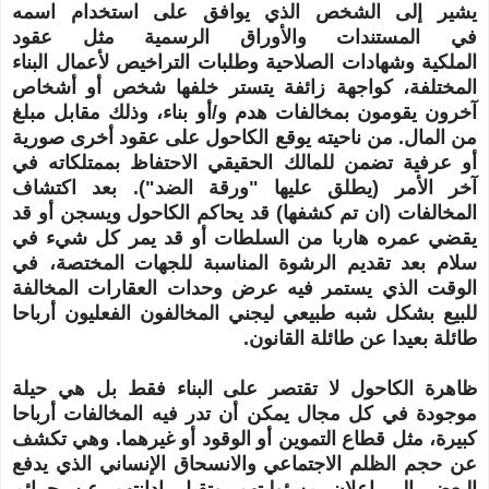
يشير إلى الشخص الذي يوافق على استخدام اسمه
في المستندات والأوراق الرسمية مثل عقود
الملكية وشهادات الصلاحية وطلبات التراخيص لأعمال البناء
المختلفة، كواجهة زائفة يتستر خلفها شخص أو أشخاص
آخرون يقومون بمخالفات هدم و/أو بناء، وذلك مقابل مبلغ
من المال. من ناحيته يوقع الكاحول على عقود أخرى صورية
أو عرفية تضمن للمالك الحقيقي الاحتفاظ بممتلكاته في
آخر الأمر (يطلق عليها "ورقة الضد").
بعد اكتشاف
المخالفات (ان تم كشفها)
قد يحاكم
الكاحول ويسجن أو قد
يقضي
عمره هاربا من السلطات أو قد يمر كل شيء في
سلام بعد تقديم الرشوة المناسبة للجهات المختصة، في
الوقت الذي
يستمر فيه عرض وحدات
العقارات المخالفة
للبيع بشكل شبه طبيعي ليجني المخالفون الفعليون أرباحا
طائلة بعيدا عن طائلة القانون.
ظاهرة الكاحول لا تقتصر على البناء فقط بل هي حيلة
موجودة في كل مجال يمكن أن تدر فيه المخالفات أرباحا
كبيرة، مثل قطاع التموين أو الوقود أو غيرهما. وهي تكشف
عن حجم الظلم
الاجتماعي
والانسحاق الإنساني الذي يدفع
البعض إلى اعلان مسئوليتهم وتقبل إدانتهم عن جرائم