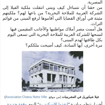
المصرية.
من حقنا أن نتساءل كيف ومتى انتقلت ملكية الفيلا إلى
ا
لشركة العربية للملاحة البحرية؟ من باعها لهم؟ ملكيتهم
مثبتة في أوراق القضايا التي أقاموها لرفع المبنى من قوائم
التراث.
هل أممت مصر أملاك مواطنيها والأجانب المقيمين فيها
لتمنحها للشركة العربية للملاحة البحرية التي تسعى اليوم
بكل طاقتها لهدم المبنى؟
مرة أخرى، أيها السادة، كيف أصبحت ملككم؟
(من موقع
فيلا شيكوريل في العشرينيات
Association Chatou Notre Ville
(
أخيرا، تنظم مبادرة "
انقذوا الإسكندرية
" اليوم
وقفة جديدة