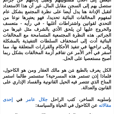
ستصل بهم إلى السجن مقابل المال. غير أن هذا الاستعداد
لتقبل الإدانة هنا يدل أيضا على نظرة المجتمع بشكل عام
لمفهوم المخالفات البنائية تحديدا، فهو يعتبرها نوعا من
التحدي لقوانين واشتراطات أغلبها
- في رأيه -
متعسف
والخروج عليها لن يلحق الأذي بالشرف مثل غيرها من
الجرائم. هذه النظرة المجتمعية المتسامحة مع المخالفات
البنائية أدت إلى استخفاف السلطات التنفيذية بالمشكلة
وإلى
تراخيها
في تنفيذ الأحكام والقرارات المتعلقة بها، مما
أسفر في آخر الأمر عن تفاقم أزمة المخالفات بشكل ربما
أصبح مستعصيا على الحل.
الكل يعرف بالطبع مَن هو مالك العقار ومن هو الكاحول،
فلماذا إذن تستمر هذه المسرحية؟ ستستمر طالما استمر
المناخ الذي تنتصر فيه الحيل القانونية والفساد الإداري على
القانون والعدالة.
بإسلوبه الساخر، كتب الراحل
جلال عامر
في
إحدى
مقالاته
عن الكاحول في الحياة والسياسة: