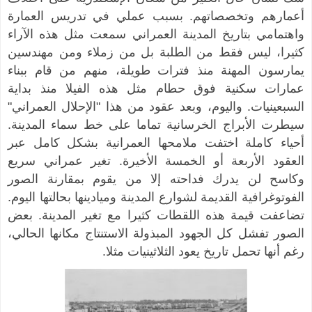
أعمارهم وتخصصاتهم. بسبب عملي في تدريس العمارة
واهتمامي بتاريخ المدينة العمراني سمعت مثل هذه الآراء
كثيرا، ليس فقط من الطلبة بل من زملاء ومن مهندسين
يمارسون المهنة منذ فترات طويلة، منهم من قام ببناء
عمارات سكنية فوق حطام مثل هذه الفيلا منذ بداية
السبعينيات. واليوم، وبعد عقود من هذا "الإحلال العمراني"
سيطرت الأبراج الخرسانية تماما على خط سماء المدينة.
أحياء كاملة اختفت ملامحها العمرانية بشكل كامل عبر
العقود الأربعة أو الخمسة الأخيرة. تغير عمراني سريع
وكاسح لن يدرك فداحته إلا من يقوم بمقارنة الصور
الفوتوغرافية القديمة لشوارع المدينة وميادينها بحالتها اليوم.
تضاعفت قيمة هذه اللقطات كثيرا مع تغير المدينة. بعض
الصور تفشل كل الجهود المبذولة الاستنتاج مكانها الحالي،
رغم أنها تحمل تاريخ يعود الثلاثينيات مثلا.