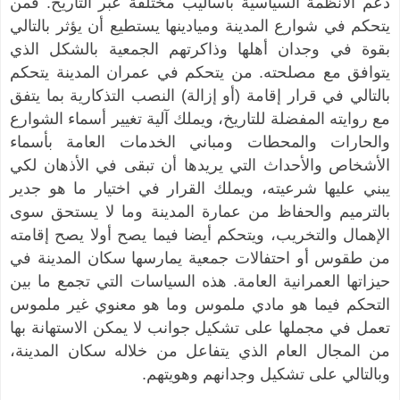
دعم الأنظمة السياسية بأساليب مختلفة عبر التاريخ. فمن
يتحكم في شوارع المدينة وميادينها يستطيع أن يؤثر بالتالي
بقوة في وجدان أهلها وذاكرتهم الجمعية بالشكل الذي
يتوافق مع مصلحته. من يتحكم في عمران المدينة يتحكم
بالتالي في قرار إقامة (أو إزالة) النصب التذكارية بما يتفق
مع روايته المفضلة للتاريخ، ويملك آلية تغيير أسماء الشوارع
والحارات والمحطات ومباني الخدمات العامة بأسماء
الأشخاص والأحداث التي يريدها أن تبقى في الأذهان لكي
يبني عليها شرعيته، ويملك القرار في اختيار ما هو جدير
بالترميم والحفاظ من عمارة المدينة وما لا يستحق سوى
الإهمال والتخريب، ويتحكم أيضا فيما يصح أولا يصح إقامته
من طقوس أو احتفالات جمعية يمارسها سكان المدينة في
حيزاتها العمرانية العامة. هذه السياسات التي تجمع ما بين
التحكم فيما هو مادي ملموس وما هو معنوي غير ملموس
تعمل في مجملها على تشكيل جوانب لا يمكن الاستهانة بها
من المجال العام الذي يتفاعل من خلاله سكان المدينة،
وبالتالي على تشكيل وجدانهم وهويتهم.