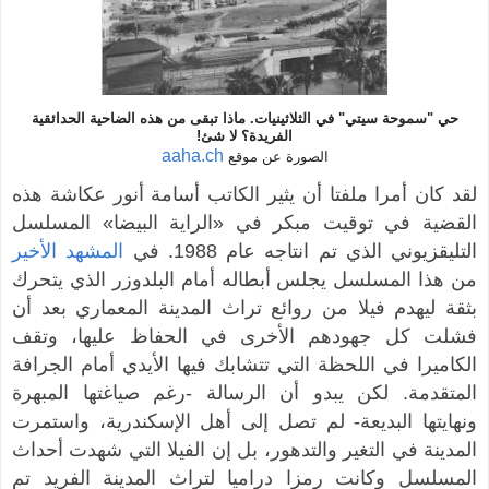
حي "سموحة سيتي" في الثلاثينيات. ماذا تبقى من هذه الضاحية الحدائقية
الفريدة؟ لا شئ!
aaha.ch
الصورة عن موقع
لقد كان أمرا ملفتا أن يثير الكاتب أسامة أنور عكاشة هذه
القضية في توقيت مبكر في «الراية البيضا» المسلسل
التليقزيوني الذي تم انتاجه عام 1988. في
المشهد الأخير
من هذا المسلسل يجلس أبطاله أمام البلدوزر الذي يتحرك
بثقة ليهدم فيلا من روائع تراث المدينة المعماري بعد أن
فشلت كل جهودهم الأخرى في الحفاظ عليها، وتقف
الكاميرا في اللحظة التي تتشابك فيها الأيدي أمام الجرافة
المتقدمة. لكن يبدو أن الرسالة -رغم صياغتها المبهرة
ونهايتها البديعة- لم تصل إلى أهل الإسكندرية، واستمرت
المدينة في التغير والتدهور، بل إن الفيلا التي شهدت أحداث
المسلسل وكانت رمزا دراميا لتراث المدينة الفريد تم