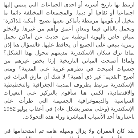
ارتبط بها تاريخ أسرته أو احدى الجماعات التي ينتمي إليها
اجتماعيا أو ثقافيا أو دينيا. والمجتمعات المختلفة دائما ما
تتخيل أن هُويتها مرتبطة بأماكن بعينها تصبح "أمكنة للذاكرة"
وتحمل بالتالي قيما ومعانٍ أعمق وأهم من غيرها. ولايخلو
سياق خاص بالهوية الوطنية من حديث عن أماكن تحمل
رمزية ينبغي على الجميع أن يحافظ عليها. فالسؤال هنا إذن
لماذا ترك سكان الاسكندرية مدينتهم تتحول بهذا الشكل؟
ولماذا أصبحت المباني التاريخية إرثا يخص غيرهم من
جنسيات أصبحت في نظرهم غريبة على المدينة؟ ومتى
أصبح "القديم" غير ذي أهمية؟ لا شك أن مأزق التراث في
الإسكندرية مرتبط بظروف المدينة الجغرافية والتخطيطية
والاقتصادية، لكنني هنا سأقوم بالتركيز على التغيرات
السياسية والديموغرافية الجسيمة التي طرأت على
الإسكندرية (وعلى مصر بشكل عام) في أعقاب يوليو 1952
باعتبارها أحد الأسباب المباشرة وراء هذه التحولات.
لقد كان العمران ولا يزال وسيلة هامة تم استخدامها في