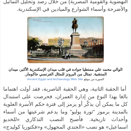
النهضوية والقومية المصرية) من خلال رصد وتحليل التماثيل
والأضرحة وأسماء الشوارع والميادين في الإسكندرية.
الوالي محمد علي ممتطيا جواده في قلب ميدان الإسكندرية الأكبر، ميدان
المنشية. تمثال من البرونز للمثال الفرنسي جاكومار.
الصورة من موقع
Ancient Egypt and Archaeology Web Site
أما الحقبة الثانية، وهي الحقبة الناصرية، فقد أولت اهتماما
بالغا بهذا النوع من إدارة العمران، فحرصت على استبدال
كل ما يمكن أن يذكّر أو يرمز إلى فترة حكم الأسرة العلوية
بالمدينة برموز "ثورة يوليو" وما يدعم شرعيتها من أسماء
وأحداث تاريخية. فأصبح النصب التذكاري «للخديو
اسماعيل» هو نصب «الجندي المجهول» و«فكتوريا كوليدج»