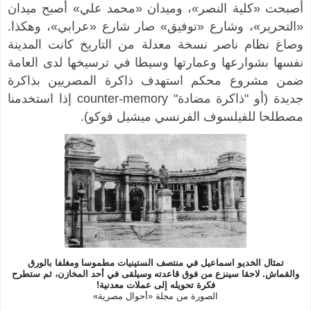
أصبحت «كلية النصر»، وميدان «محمد علي» أصبح ميدان
«التحرير»، وشارع «توفيق» صار شارع «عرابي»، وهكذا.
وصاغ نظام ناصر نسخة معدلة من التاريخ كانت المدينة
نفسها بشوارعها وعمارتها وسيطا في ترسيخها لدى العامة
ضمن مشروع محكم استهدف ذاكرة المصريين بذاكرة
جديدة (أو "ذاكرة مضادة" counter-memory إذا استخدمنا
مصطلحا للفيلسوف الفرنسي ميشيل فوكو).
تمثال الخديو اسماعيل في منتصف الستينيات مطموسا ومغلفا بالورق
والقماش. لاحقا سينزع من فوق قاعدته وسيلقى في أحد المخازن، ثم ستطرح
فكرة تحويله إلى عملات معدنية!
الصورة من مجلة «
أحوال مصرية
»