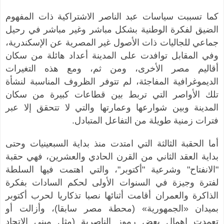
كما تسببت سياسات عبد الناصر الاشتراكية ذات المفهوم
الضيق لفكرة الوطنية بشكل مباشر وغير مباشر في رحيل
جماعي للجاليات ذات الأصول غير المصرية عن الإسكندرية،
وفي المقابل توافدت على المدينة أعداد هائلة من سكان
أقاليم مصر الأخرى، ومن ثم، ومع هذه التغيرات
الديموغرافية المفاجئة، لم تتوفر الظروف المناسبة لنشأة
تلك الأواصر التي تربط بين قطاعات كبيرة من سكان
المدينة وبين شوارعها وعمارتها والتي لا تتحقق إلا عبر
فترات زمنية طويلة من التفاعل المتبادل.
أما الحقبة الثالثة التي امتدت منذ بداية السبعينيات وحتى
بداية العقد الثاني من القرن الحادي والعشرين، فهي حقبة
"الانفتاح" وشرعية "أكتوبر"، والتي اهتمت فيها السلطة
لفترة وجيزة في السنوات الأولى لحكم السادات بفكرة
الذاكرة والعمران أقامت أثنائها نصبا تذكاريا لحرب أكتوبر
بميدان «الجمهورية» (محطة مصر سابقا)، وأزالت أو
تعمدت اهمال بعض رموز الناصرية (مثل مبنى الاتحاد