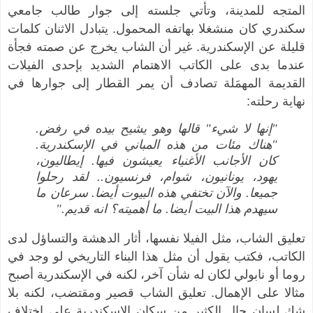
المتجه للمدينة، وتأتي جلسته إلى جوار طالب جامعي
سكندري كان منشغلا بهاتفه المحمول. يتبادل الاثنان كلمات
قليلة عن الإسكندرية. غير أن الشاب يخرج عن صمته فجأة
عندما بدى على الكاتب الاهتمام الشديد بإحدى الفيلات
القديمة المهمَلة تصادف أن يمر القطار إلى جوارها في
نهاية رحلته:
"إنها لا شيء" قالها وهو يشيح بيده في رفض.
"هناك مئات من هذه المباني في الإسكندرية.
كان الأجانب الأغنياء يعيشون فيها. إيطاليون،
يهود، يونانيون، شوام، فرنسيون.. لقد رحلوا
جميعا. والآن تختفي هذه البيوت أيضا. سرعان ما
سيهدم هذا البيت أيضا. ما أهميته؟ انه قديم."
تعليق الشاب، مثل الفيلا نفسها، أثار الدهشة والتساؤل لدى
الكاتب، فكتب يقول أن مثل هذا البناء التاريخي لو وجد في
روما أو نابولي لكان له شأن آخر، لكنه في الإسكندرية أصبح
مثالا على الإهمال. تعليق الشاب قصير ومقتضب، لكنه بلا
شك لسان حال الكثير من سكان الإسكندرية على اختلاف