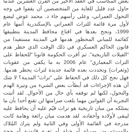
بعض المكاسب في العقد الأخير من القرن العشرين عندما
حاول عدد قليل للغاية من المتخصصين أن يقفوا في وجه
التحول العمراني، وعلى رأسهم جاء د. محمد عوض ليضع
لأول مرة قائمة للتراث العمراني بالإسكندرية أتمها عام
1999، ونجح بعدها في اقناع محافظ المدينة بتطبيقها
كقائمة للمباني المحظور هدمها في المدينة مستفيدا من
قانون الحاكم العسكري في ذلك الوقت الذي حظر هدم
"الفيلات التاريخية". ثم أقرت الحكومة قانونا "للحفاظ على
التراث المعماري" عام 2006 به ما يكفي من عقوبات
(وثغرات) وتحددت بعده قائمة جديدة لتراث يحظر هدمها.
فهل نجح كل ذلك في الحفاظ على "تراث" المدينة؟ لا شك
أن هذه الإجراءات قد أبطأت بعض الشيء من وتيرة الهدم
والتحول، لكنها لم توقفه بأي حال من الأحوال. لقد أثبتت
التجربة أن القوانين مهما بلغت صرامتها لن تقنع أحدا بأن ما
يمتلكه من مبان تاريخية هو تراث قيّم عليه أن يحافظ عليه
ليبقى لأولاده وأحفاده. لقد هدمت مبان رائعة وهامة كانت
مدرجة في القائمة الأولى وفي الثانية ولم يترك المُلاك
والمستثمرون وسيلة أو حيلة أو ثغرة قانونية أو حجة