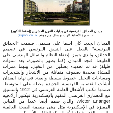
ميدان الحدائق الفرنسية في بدايات القرن العشرين (إضغط للتكبير)
(الصورة الأصلية كارت بوستال من موقع
akpool.co.uk
)
الميدان الجديد كان اسما على مسمى. صممت "الحدائق
الفرنسية" بالفعل على النسق الفرنسي في تصميم
الحدائق، والذي يتميز بإضفاء النظام والتماثل الهندسي على
الطبيعة. فتجد الميدان (كما يظهر بالصورة، بعد سنوات
قليلة) قد تم تحديده بصفّين من النخيل، بينهما ممرات
للمشاة محددة بصفوف متماثلة من الأشجار والشجيرات
ومساحات النجيل. خطوط بسيطة وأنيقة. في نهاية الميدان
أُنشأت القنصلية الفرنسية الجديدة مطلة على المتوسط.
صممها مكتب الأشغال العامة الفرنسي في 1912 بالتنسيق
مع المعماري الفرنسي المقيم بالإسكندرية فيكتور اُرلانجيه
Victor Erlanger، والذي صمم أيضا عددا من المباني
المميزة في الإسكندرية مثل مبنى منظمة الصحة العالمية
والمبنى الذي يشغله الآن المركز الثقافي الأمريكي.