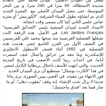
شديدة الاستطالة، 60 مترا في 240 مترا، و بين البحر
المتوسط، حتى يتصل الميدان الأصلي مع المتنزه الجديد
الذي تم انشاؤه بطول الميناء الشرقية، "الكورنيش" أو متنزه
عباس حلمي الثاني كما كان يسمى وقت انشائه.
الامتداد الجديد لميدان المنشية سُمي "الحدائق الفرنسية"
Les Jardins Français. في الأصل، هذه الرقعة كانت
تشغلها القنصلية الفرنسية منذ منحها محمد علي للفرنسيين
في النصف الأول من القرن التاسع عشر. هدمت هذه
القنصلية في 1882 أثناء قصف الأسطول الانجليزي
للإسكندرية وما تبعه من حرائق وأعمال عنف استمرت
أياما، في أحداث ربما كانت الأصعب في تاريخ المدينة
الحديث، والتي انتهت للأسف باحتلال بريطانيا الكامل لمصر.
في هذا "الكارت بوستال" نستطيع أن نرى الميدان الجديد
فور الانتهاء من تنفيذه. في أقصى يمين الصورة، نرى بناءا
جديدا لا يزال تحت الإنشاء. إنه وقف "يعقوب دهان"، أو ما
صار فيما بعد "فندق ماجستيك".