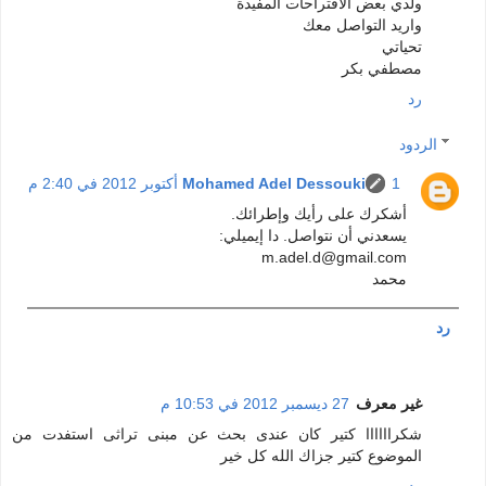
ولدي بعض الاقتراحات المفيدة
واريد التواصل معك
تحياتي
مصطفي بكر
رد
الردود
1 أكتوبر 2012 في 2:40 م
Mohamed Adel Dessouki
أشكرك على رأيك وإطرائك.
يسعدني أن نتواصل. دا إيميلي:
m.adel.d@gmail.com
محمد
رد
غير معرف
27 ديسمبر 2012 في 10:53 م
شكراااااا كتير كان عندى بحث عن مبنى تراثى استفدت من
الموضوع كتير جزاك الله كل خير
رد