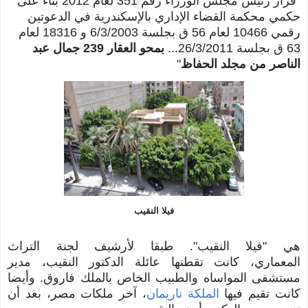
"قرار رئيس مجلس الوزراء رقم 351 لعام 2012 بناء على
حكمي محكمة القضاء الإداري بالإسكندرية في الدعوتين
رقمي 10466 لعام 56 ق بجلسة 6/3/2003 و 18316 لعام
63 ق بجلسة 26/3/2011...
بمحو العقار 239 جمال عبد
الناصر من مجلد الحفاظ
"
فيلا النقيب
هي "فيلا النقيب". طبقا لأرشيف لجنة التراث
المعماري،
كانت تقطنها عائلة الدكتور النقيب، مدير
مستشفى المواساه والطبيب الخاص بالملك فاروق. وأيضا
كانت تقيم فيها
الملكة ناريمان
، آخر ملكات مصر، بعد أن