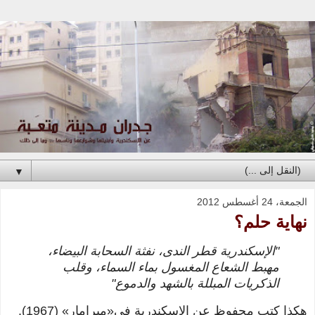
▼
الجمعة، 24 أغسطس 2012
نهاية حلم؟
"الإسكندرية قطر الندى، نفثة السحابة البيضاء،
مهبط الشعاع المغسول بماء السماء، وقلب
الذكريات المبللة بالشهد والدموع"
هكذا كتب محفوظ عن الإسكندرية في«
ميرامار
»
(1967).