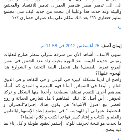
الى الى تدمير مصر فتدمير العمران تدمير للاقتصاد والمجتمع
والبيئة وقد حدث هذا وعلينا ان نبحث من جديد كيف نبنى مجتمع
سليم حضارى ؟؟؟ بعد ذلك نتكلم على بناء عمران حضارى ؟؟؟
رد
إيمان آصف
25 أغسطس 2012 في 11:58 ص
منتهى الأسف...أشاهد الآن من شرفة منزلى منظر صارخ لتعليات
ومبانى جديدة أقيمت بعد الثورة بحيث زاد عدد الشقق فى نفس
المربع تقريبا للضعف! هل تتحمل البنية التحتية و الشوارع هذا
الهجوم عليها؟؟
واضح ان لدينا مشكلة كبيرة فى الوعى و فى الثقافة و فى الذوق
العام و أيضا فى الضمائر, أسأنا فهم المدنية و التمدن كما أسأنا
لمفاهيم أخرى للتقدم نقلناها بسطحية وأخدنا منها الشكل و تركنا
الجوهر .. أين أصل كل تلك المفاهيم ؟ هل تتعارض الحداثة و روح
العصر مع أصول الأشياء؟ هل يكون هناك إحترام"للعمران و
للتخطيط عمرانى أو للهندسة " فى مجتمع إعتاد الإستهتارابالقانون
والعلم و الكتاب و إعتاد كسر قواعد الكتب و كلام العلماء؟
ما يحدث هو نتيجة تجريف للوعى إستمر لعقود طويلة و كل إناء بما
فيه ينضح..
رد