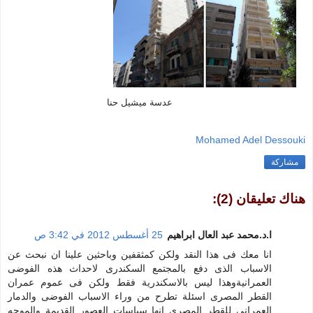
عدسة ميشيل حنا
Mohamed Adel Dessouki
مشاركة
هناك تعليقان (2):
ا.د.محمد عبد العال ابراهيم
25 أغسطس 2012 في 3:42 ص
انا معك فى هذا النقد ولكن كمثقفين وباحثين علينا ان نبحث عن
الاسباب الذى دفع بالمجتمع السكندرى لاحداث هذه الفوضى
العمرانيةوهذا ليس بالاسكندرية فقط ولكن فى عموم عمران
القطر المصرى اسئلة تطرح من وراء الاسباب الفوضى والدمار
العمرانى للقطر المصرى انها سياسات العصور القديمة والموجه