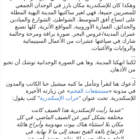
وهكذا كان للإسكندرية مكان بارز في الوجدان الجمعي
للمصريين جميعا، فهي لغير ساكنيها المدينة البهية المطلة
على اتساع أفق المتوسط. الشواطئ، الشوارع والميادين
والحدائق، العمارة الأوروبية، المواقع الأثرية، كلها تصنع
عمران المدينة/عروس البحر. صورة براقة ومرحة وحالمة
شارك في صياغتها عشرات من الأعمال السينيمائية
والروايات والأغنيات.
...
لكننا انهكنا المدينة. وها هي الصورة الوجدانية توشك أن تخبو
من الأذهان.
...
أدعوك هنا لتقرأ وتتأمل ما كتبه ميشيل حنا الكاتب والمدون
في مدونة
«
مستنقعات الفحم
»
عن زيارته الأخيرة
للإسكندرية. تحت عنوان "
خراب الإسكندرية
" كتب يقول:
"عندما رأيت الإسكندرية هذا الصيف كانت
مختلفة بشكل كبير عن الصيف الماضي. في كل
مكان بلا استثناء هناك بيوت مهدومة وأبراج هائلة
الارتفاع بالغة القبح تصعد إلى ما لا نهاية. في
القاهرة هناك حدود للارتفاع محددة بأحد عشر