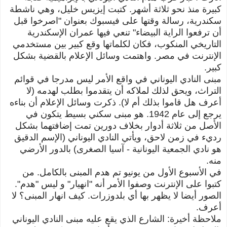
كبيرة منذ نحو ثلاثة أشهر. كتبت إيزيس خليل، وهي ناشطة
سكندرية، رسالة وقتها على فيسبوك بعنوان
"اصرخوا قبل
أن ترفعوا الراية البيضاء"
تنعي فيها عمران الإسكندرية
التاريخي المنكوب، فكان لكلماتها وقع كبير بين مستخدمي
الإنترنت في مصر. واهتمت وسائل الإعلام بالقضية بشكل
كبير.
مبنى النادي اليوناني في واقع الأمر ليس مدرجا في قوائم
التراث، ويحق لذلك لملاكه أن يتقدموا بطلب لهدمه (لا
أعرف هل قاموا بذلك أم لا).
ذكرت وسائل الإعلام أن بناءه
يرجع إلى عام 1942.
هو مبنى سكني بسيط
يتكون في
الأصل
من ثلاثة أدوار بخلاف دورين تمت إضافتهما بشكل
رديء في زمن لاحق، ويأتي النادي اليوناني (الإسم الدقيق
هو نادي ا
لجمعية اليونانية - آسيا الصغرى)
بالدور الأرضي
منه.
في الأسبوع الأول من يونيو تم هدم المبنى بالكامل. من
كتبوا على الإنترنت وصفوا الأمر أنه "انهيار" و ليس "هدم".
الصور أيضا لا يظهر بها أي بلدوزرات. كيف انهار المبنى؟ لا
أعرف.
ملاحظة أخيرة: الشارع الذي يقع عليه مبنى النادي اليوناني