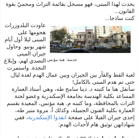
يحدث لهذا المبنى، فهو مسجل بقائمة التراث ومحميّ بقوة
القانون...
كنت ساذجا...
عاودت البلدوزرات
هجومها على
المبنى ليلا أول أيام
شهر يونيو. وحاول
جيران المبنى
عدسة: هبة مؤنس
التصدي لهم، وإبلاغ
النجدة. واستمرت
لعبة القط والفأر بين الجيران وبين عمال الهدم لعدة ليال.
حتى تم هدم المبنى بالكامل!
سأنقل هنا ما كتبته د. دينا سامح طه، وهي أستاذ العمارة
المساعد بكلية الهندسة بجامعة الإسكندرية وعضو لجنة
التراث بالمحافظة، وما كتبنه م. هبة مؤنس، المعيدة بقسم
العمارة بكلية الفنون الجميلة، وكذلك أ. مروة منير طه،
إحدى جيران الفيلا على صفحة
انقذوا الإسكندرية
، ففي
شهاداتهن توثيق هام لأحداث الهدم: