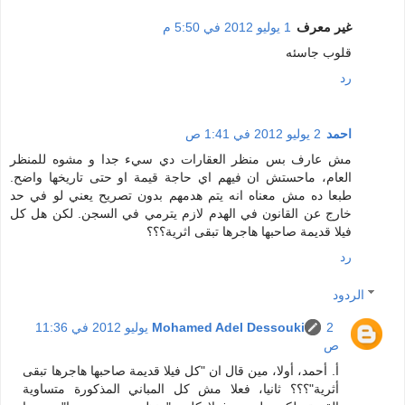
غير معرف
1 يوليو 2012 في 5:50 م
قلوب جاسئه
رد
احمد
2 يوليو 2012 في 1:41 ص
مش عارف بس منظر العقارات دي سيء جدا و مشوه للمنظر
العام، ماحستش ان فيهم اي حاجة قيمة او حتى تاريخها واضح.
طبعا ده مش معناه انه يتم هدمهم بدون تصريح يعني لو في حد
خارج عن القانون في الهدم لازم يترمي في السجن. لكن هل كل
فيلا قديمة صاحبها هاجرها تبقى اثرية؟؟؟
رد
الردود
Mohamed Adel Dessouki
2 يوليو 2012 في 11:36
ص
أ. أحمد، أولا، مين قال ان "كل فيلا قديمة صاحبها هاجرها تبقى
أثرية"؟؟؟ ثانيا، فعلا مش كل المباني المذكورة متساوية