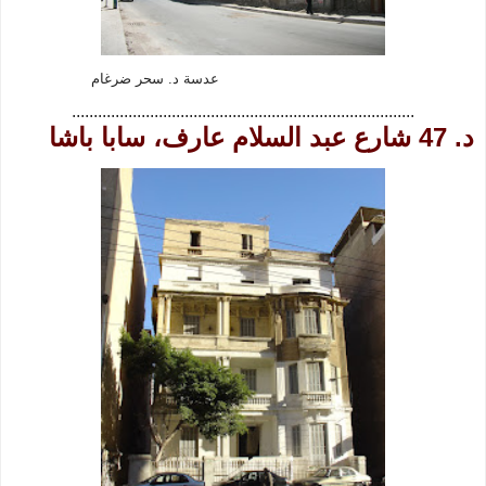
عدسة د. سحر ضرغام
...............................................................................
د. 47 شارع عبد السلام عارف، سابا باشا