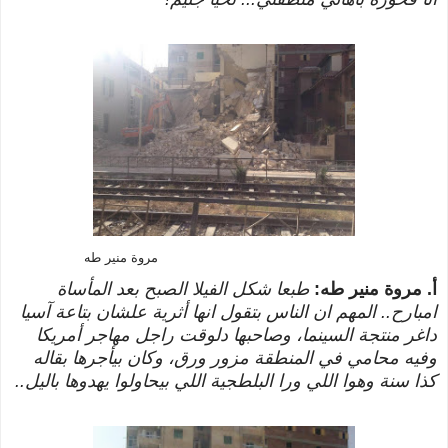
مروة منير طه
أ. مروة منير طه:
طبعا شكل الفيلا الصبح بعد المأساة
امبارح.. المهم ان الناس بتقول انها أثرية علشان بتاعة آسيا
داغر منتجة السينما، وصاحبها دلوقت راجل مهاجر أمريكا
وفيه محامي في المنطقة مزور ورق، وكان بيأجرها بقاله
كذا سنة وهوا اللي ورا البلطجية اللي بيحاولوا يهدوها باليل..