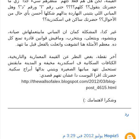
القيمة، لكن هل هم فعلا كلهم "منظرهم سيء جدا" زي ما
حضرتك بتقول؟؟ كلهم؟؟؟؟ حتى رقم "ا" ورقم "د"؟ وهل
المباني اللي بتتبنى النهاردة بدالهم شكلها أحسن بأي حال من
الأحوال؟؟ حضرتك ساكن في اسكندرية؟؟
غير كدا، المشكلة كمان ان المباني مابيتعملهاش صيانة،
وبتتشوه، وبتتعلى، وبتتخرب، ومافيش قوانين قادرة تمنع كل
ده. معظم الأمثلة هنا اتشوهت واتعلت بالفعل قبل ما تتهد.
آخر نقطة، بغض النظر عن القيمة المعمارية والتاريخية،
الكثافات السكانية ف اسكندرية مخيفة و المدينة مابقتش
تستحمل تتهد مبانيها الصغيرة ويتبني بدالها أبراج سكنية.
حضرتك اقرا البوست دا عشان تفهم قصدي:
http://thewallsofalex.blogspot.com/2012/03/blog-
post_4615.html
وشكرا لاهتمامك :)
رد
5 يوليو 2012 في 3:29 م
Hopiz