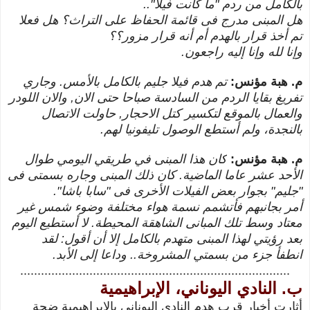
بالكامل من ردم "ما كانت فيلا"..
هل المبنى مدرج فى قائمة الحفاظ على التراث؟ هل فعلا
تم أخذ قرار بالهدم أم أنه قرار مزور؟؟
وإنا لله وإنا إليه راجعو
ن.
م. هبة مؤنس:
تم
هدم فيلا جليم بالكامل بالأمس. وجاري
تفريغ بقايا الردم من السادسة صباحا حتى الان, والان اللودر
والعمال بالموقع لتكسير كتل الاحجار, حاولت الاتصال
بالنجدة، ولم أستطع الوصول تليفونيا لهم.
م. هبة مؤنس:
كان هذا المبنى في طريقي اليومي طوال
الأحد عشر عاما الماضية.
كان ذلك المبنى وجاره بسمتى فى
"جليم" بجوار بعض الفيلات الأخرى فى "سابا باشا".
أمر
بجانبهم فأتشمم نسمة هواء مختلفة وضوء شمس غير
معتاد وسط تلك المبانى الشاهقة المحيطة. لا
أستطيع اليوم
بعد رؤيتي لهذا المبنى متهدم بالكامل إلا أن
أقول: لقد
انطفأ
جزء من بسمتي المشروخة.. وداعا
إلى الأبد.
..............................................................................
ب. النادي اليوناني، الإبراهيمية
أثارت أخبار قرب هدم النادي اليوناني بالإبراهيمية ضجة