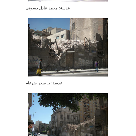
عدسة: محمد عادل دسوقي
عدسة: د. سحر ضرغام