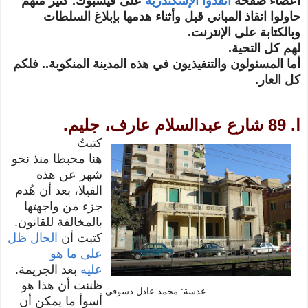
أعضاء صفحة
انقذوا الإسكندرية
على فيسبوك. كثير منهم
حاولوا انقاذ المباني قبل وأثناء هدمها بإبلاغ السلطات
وبالكتابة على الإنترنت.
لهم كل التحية.
أما المسئولون والتنفيذيون في هذه المدينة المنكوبة.. فلكم
كل العار.
ا. 89 شارع عبدالسلام عارف، جليم.
كتبتُ
هنا
محبطا
منذ نحو
شهر عن هذه
الفيلا،
بعد أن هُدم
جزء من واجهتها
بالمخالفة للقانون.
كتبت أن
الحال ظل
على ما هو
عليه
بعد الجريمة.
ظننت أن هذا هو
عدسة: محمد عادل دسوقي
أسوأ ما يمكن أن