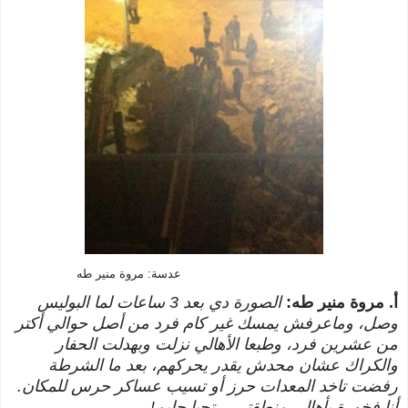
عدسة: مروة منير طه
أ. مروة منير طه:
الصورة
دي بعد 3 ساعات لما البوليس
وصل، وماعرفش يمسك غير كام فرد من أصل حوالي أكتر
من عشرين فرد، وطبعا الأهالي نزلت وبهدلت الحفار
والكراك عشان محدش يقدر يحركهم، بعد ما الشرطة
رفضت تاخد المعدات حرز أو تسيب عساكر حرس للمكان.
أنا فخورة بأهالي منطقتي... تحيا جليم!