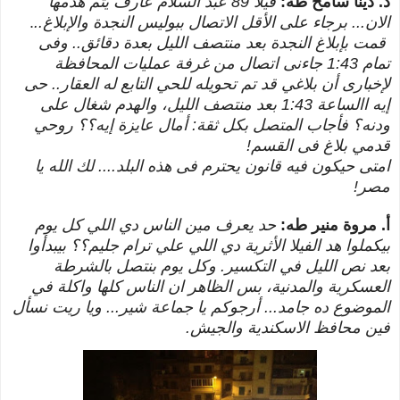
د. دينا سامح طه:
فيلا 89 عبد السلام عارف يتم هدمها
الان... برجاء على الأقل الاتصال ببوليس النجدة والإبلاغ..
.
قمت بإبلاغ النجدة بعد منتصف الليل بعدة دقائق.. وفى
تمام 1:43 جاءنى اتصال من غرفة عمليات المحافظة
لإخبارى أن بلاغي قد تم تحويله للحي التابع له العقار.. حى
إيه االساعة 1:43 بعد منتصف الليل، والهدم شغال على
ودنه؟ فأجاب المتصل بكل ثقة: أمال عايزة إيه؟؟ روحي
قدمي بلاغ فى القسم!
امتى حيكون فيه قانون يحترم فى هذه البلد.... لك الله يا
مصر!
أ. مروة منير طه:
حد يعرف مين الناس دي اللي كل يوم
بيكملوا هد الفيلا الأثرية دي اللي علي ترام جليم؟؟ بيبدأوا
بعد نص الليل في التكسير. وكل يوم بنتصل بالشرطة
العسكرية والمدنية، بس الظاهر ان الناس كلها واكلة في
الموضوع ده جامد... أرجوكم يا جماعة شير... ويا ريت نسأل
فين محافظ الاسكندية والجيش.