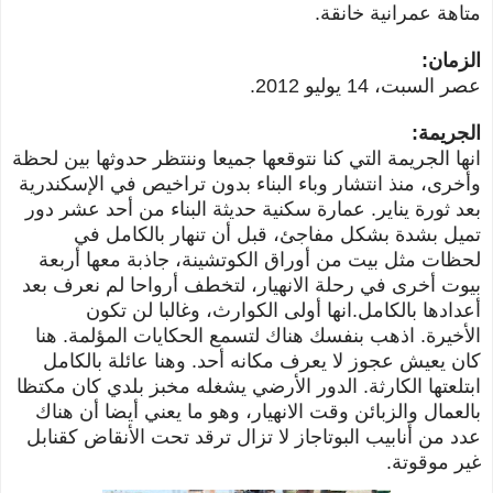
متاهة عمرانية خانقة.
الزمان:
عصر السبت، 14 يوليو 2012.
الجريمة:
انها الجريمة التي كنا نتوقعها جميعا وننتظر حدوثها بين لحظة
وأخرى، منذ انتشار وباء البناء بدون تراخيص في الإسكندرية
بعد ثورة يناير. عمارة سكنية حديثة البناء من أحد عشر دور
تميل بشدة بشكل مفاجئ، قبل أن تنهار بالكامل في
لحظات مثل بيت من أوراق الكوتشينة، جاذبة معها أربعة
بيوت أخرى في رحلة الانهيار، لتخطف أرواحا لم نعرف بعد
أعدادها بالكامل.
انها أولى الكوارث، وغالبا لن تكون
الأخيرة.
اذهب بنفسك هناك لتسمع الحكايات المؤلمة. هنا
كان يعيش عجوز لا يعرف مكانه أحد. وهنا عائلة بالكامل
ابتلعتها الكارثة. الدور الأرضي يشغله مخبز بلدي كان مكتظا
بالعمال والزبائن وقت الانهيار، وهو ما يعني أيضا أن هناك
عدد من أنابيب البوتاجاز لا تزال ترقد تحت الأنقاض كقنابل
غير موقوتة.