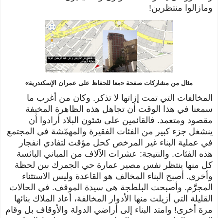
ومازالوا منتظرين!
مثال من مشاركات صفحة «معا للحفاظ على عمران الإسكندرية»
المخالفات التي تمت إزاتها لا تذكر. وكان من أغرب ما
سمعنا في هذا الوقت أن تجاهل هذه الظاهرة المخيفة
مقصود ومتعمد. فالقائمين على شئون البلاد أرادوا أن
ينشغل جزء كبير من الفئات الفقيرة والمهمّشة في المجتمع
في عملية البناء غير المرخص كحل مؤقت لتفادي انفجار
هذه الفئات. والنتيجة: عشرات الآلاف من المباني البائسة
كل منها ينتظر نفس مصير عمارة حي الجمرك بين لحظة
وأخرى. أصبح البناء المخالف هو القاعدة وليس الاستثناء
المجرَّم. وأصبحت البلطجة هي سيدة الموقف. في الحالات
القليلة التي أزيلت منها الأدوار المخالفة، أعاد الملاك بنائها
مرة أخرى! وامتد البناء إلى أراضي الدولة والأوقاف بل وقام