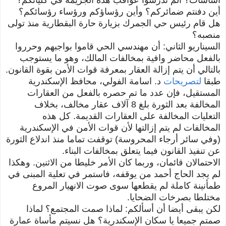
أين دفنتم ضمائركم؟ وأين رؤساؤكم ورؤساء رؤسائكم؟
هل قام رئيس حي الجمرك بزيارة حارة البقطارية منذ تولى
منصبه؟
السيناريو الثاني: أن مهندسي الحي قاموا بواجبهم وحرروا
بالفعل محاضر وافية بمخالفات المالك، وهو ما يستوجب
بالتالي أن يتم إزالة العقار بمعرفة قوات الأمن بقوة القانون.
طبقا
لتصريحات
د. اسامة الفولي، محافظ الإسكندرية
المستقيل، فإن عدد ما تم حصره بالفعل من العقارات
المخالفة بعد الثورة بلغ 8 آلاف عقار مخالف، بخلاف
التعليات المخالفة على العقارات القديمة. كل هذه
المخالفات لم يتم إزالتها لأن قوات الأمن في الإسكندرية
(وفي سائر أرجاء المحروسة) توقفت تماما منذ اندلاع الثورة
عن تنفيذ القانون فيما يتعلق بمخالفات البناء.
الاحتمالان قائمان، وربما كان الأمر خليطا من الاثنين.
وهكذا
لم يجد الحاج أحمد من يوقفه، فاستمر في تعلية المبنى في
طمأنينة كاملة لم يقطعها سوى صوت الانهيار المروع
مختلطا بصرخات الضحايا.
لكن يبقى أيضا أن أسألكم: لماذا صمت المجتمع؟ لماذا
صمتم جميعا يا سكان الإسكندرية؟ هل نسيتم مأساة عمارة