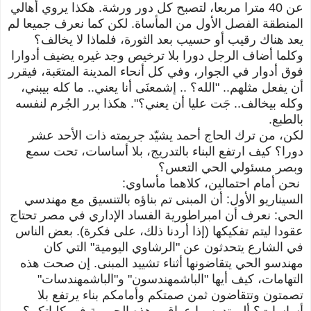
عن 40 مترا مربعا، لتصبح كل دور ورشة. هكذا يروي أهالي
المنطقة الفصل الأول من المأساة. لكن كما نعرف جميعا لم
يعد هناك رقيب أو حسيب بعد الثورة، فلماذا لا يخالف؟
وكلما أضاف الرجل دورا بلا ترخيص وجد غيره يضيف أدوارا
فوق أدوار في الجوار، وفي كل أنحاء المدينة المتعَبة، فيقرر
أن يفعل مثلهم.. "الله؟ .. إشمعنَى أنا يعني.. ما كله بيبني،
وكله بيخالف.. جَت عليا أن يعني؟". هكذا برر الجُرم لنفسه
بالطبع.
لكن، من ترك الحاج أحمد يشيّد جريمته ذات الأحد عشر
دورا؟ كيف ارتفع البناء بالتدريج، بلا أساسات، تحت سمع
وبصر مسئولي الحي التعس؟
نحن أمام احتمالين، كلاهما مأساوي:
السيناريو الأول: أن المبنى تم بناؤه بالتنسيق مع مهندسي
الحي: نعرف أن امبراطورية الفساد الإداري في مصر تحتاج
عقودا ليتم تفكيكها (إذا أردنا ذلك، على فكرة). بعض الناس
في الشارع يتحدثون عن "الرشاوي اليومية" التي كان
مهندسو الحي يتقاضونها أثناء تشييد المبنى. إن صحت هذه
التهامات، كيف أيها "الباشمهندسون" و"الباشمهندسات"
تصمتون وتتقاضون ثمن صمتكم وأمامكم بناء يرتفع بلا
أساسات؟ ألم تدرسوا عواقب هذه الجريمة في كلياتكم؟