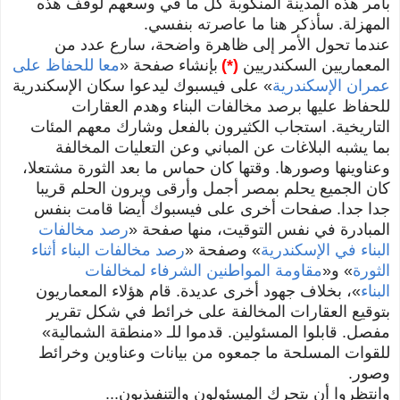
بأمر هذه المدينة المنكوبة كل ما في وسعهم لوقف هذه
المهزلة. سأذكر هنا ما عاصرته بنفسي.
عندما تحول الأمر إلى ظاهرة واضحة، سارع عدد من
المعماريين السكندريين
(*)
بإنشاء صفحة
«
معا للحفاظ على
عمران الإسكندرية
»
على فيسبوك ليدعوا سكان الإسكندرية
للحفاظ عليها برصد مخالفات البناء وهدم العقارات
التاريخية. استجاب الكثيرون بالفعل وشارك معهم المئات
بما يشبه البلاغات عن المباني وعن
التعليات
المخالفة
وعناوينها وصورها.
وقتها كان حماس ما بعد الثورة مشتعلا،
كان الجميع يحلم بمصر أجمل وأرقى ويرون الحلم قريبا
جدا جدا. صفحات أخرى على فيسبوك أيضا قامت بنفس
المبادرة في نفس التوقيت، منها صفحة
«
رصد مخالفات
البناء في الإسكندرية
»
وصفحة
«
رصد مخالفات البناء أثناء
الثورة
» و
«
مقاومة المواطنين الشرفاء لمخالفات
البناء
»،
بخلاف جهود أخرى عديدة.
قام هؤلاء المعماريون
بتوقيع العقارات المخالفة على خرائط في شكل تقرير
مفصل.
قابلوا المسئولين. قدموا للـ
«
منطقة الشمالية
»
للقوات المسلحة
ما جمعوه من بيانات وعناوين وخرائط
وصور.
وانتظروا أن يتحرك المسئولون والتنفيذيون...