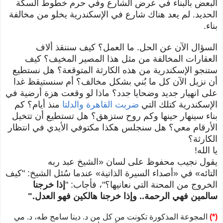
البعض بالبناء في عرض الشارع وفي حرم خطوط السكة
الحديد. لم يعد هناك شارع في الإسكندرية يخلو من مخالفة
بناء.
السؤال الآن عن الحل. ما العمل؟ كيف سننقذ ألاف
العقارات المخالفة من مثل هذا المصير المخيف؟ كيف
ستنجو الإسكندرية من هذه الكارثة المتوقعة؟ هل نستطيع
أن نزيل الآن كل ما بُني بشكل مخالف؟ أم سنستيقظ غدا
على انهيار جديد وضحايا جدد؟ ماذا لو وقعت هزة أرضية في
الإسكندرية كتلك التي
ضربت القاهرة والدلتا
منذ أيام؟ كم
بناء سينهار حينها وكم روح ستزهق؟ هل تستطيع أن تتخيل
الأرقام معي؟ هل سنجلس هكذا مكتوفي الأيدي في انتظار
الكارثة؟
يا الله!
يقول نجيب محفوظ على لسان
«ا
لشيخ عبد ربه
التائه
»
في
«
أصداء السيرة الذاتية
»
عندما سُئل الشيخ: "
كيف
الخروج من المحنة التي نعانيها؟"، فأجاب: "
إذا خرجنا
سالمين فهي الرحمة.. وإذا خرجنا هالكين فهو العدل."
(*)
المجوعة المذكورة تكونت من كل من د. دينا سامح طه، د. مي